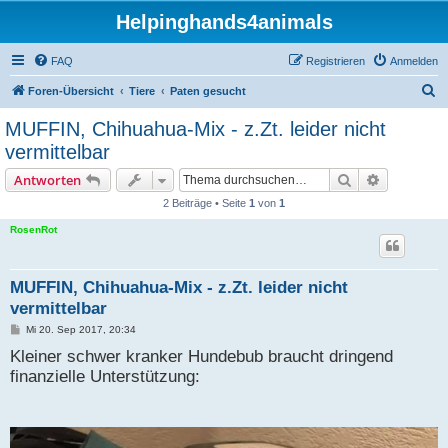
Helpinghands4animals
FAQ
Registrieren
Anmelden
S
Foren-Übersicht
Tiere
Paten gesucht
u
MUFFIN, Chihuahua-Mix - z.Zt. leider nicht
c
vermittelbar
h
Suche
Erweiterte
Antworten
e
2 Beiträge • Seite
1
von
1
RosenRot
MUFFIN, Chihuahua-Mix - z.Zt. leider nicht
vermittelbar
B
Mi 20. Sep 2017, 20:34
e
Kleiner schwer kranker Hundebub braucht dringend
i
t
finanzielle Unterstützung:
r
a
g