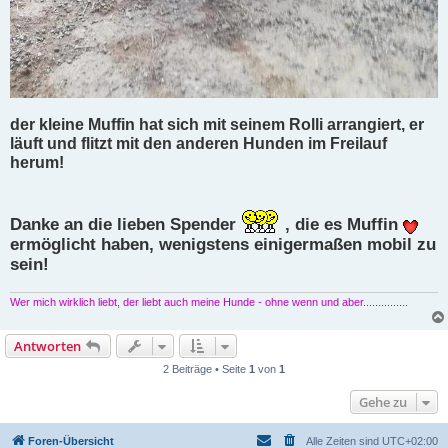
der kleine Muffin hat sich mit seinem Rolli arrangiert, er
läuft und flitzt mit den anderen Hunden im Freilauf
herum!
Danke an die lieben Spender
, die es Muffin
ermöglicht haben, wenigstens einigermaßen mobil zu
sein!
Wer mich wirklich liebt, der liebt auch meine Hunde - ohne wenn und aber...............
Antworten
2 Beiträge • Seite
1
von
1
Gehe zu
Foren-Übersicht
Alle Zeiten sind
UTC+02:00