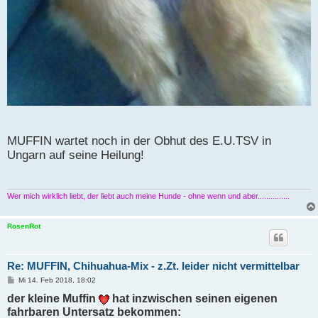
MUFFIN wartet noch in der Obhut des E.U.TSV in
Ungarn auf seine Heilung!
Wer mich wirklich liebt, der liebt auch meine Hunde - ohne wenn und aber...............
RosenRot
Re: MUFFIN, Chihuahua-Mix - z.Zt. leider nicht vermittelbar
B
Mi 14. Feb 2018, 18:02
e
der kleine Muffin
i
hat inzwischen seinen eigenen
t
fahrbaren Untersatz bekommen:
r