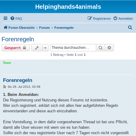
Helpinghands4animals
FAQ
Registrieren
Anmelden
S
Foren-Übersicht
Forum
Forenregeln
u
Forenregeln
c
Suche
Erweiterte S
Gesperrt
h
1 Beitrag • Seite
1
von
1
e
Team
Forenregeln
B
Do 26. Jul 2012, 02:58
e
i
1. Beim Anmelden:
t
Die Registrierung und Nutzung dieses Forums ist kostenlos.
r
a
Wer sich registriert, erklärt sich mit allen hier aufgeführten Regeln
g
einverstanden und diese auch einzuhalten.
Eine Vorstellung, in dem dafür vorgesehenen Thread ist bei uns Pflicht,
damit alle User wissen mit wem sie es tun haben.
Sollte sich der neu registrierte User nach 7 Tagen noch nicht vorgestellt