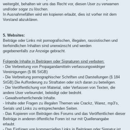
weitergibt, behalten wir uns das Recht vor, diesen User zu verwarnen
und/oder sogar zu löschen.
In Ausnahmefällen wird ein kopieren erlaubt, dies ist vorher mit dem
Vorstand abzuklären.
5. Websites:
Beiträge oder Links mit pornografischen, illegalen, rassistischen und
tierfeindlichen Inhalten sind unerwünscht und werden
gegebenenfalls zur Anzeige gebracht.
Folgende Inhalte in Beiträgen oder Signaturen sind verboten:
- Die Verbreitung von Propagandamitteln verfassungswidriger
Vereinigungen (§ 86 StGB)
- Die Verbreitung pornographischer Schriften und Darstellungen (§ 184
StGB).Die Aufforderung zu Straftaten oder sich daran zu beteiligen.
- Die Veröffentlichung von Material, oder Verfassen von Texten, die
andere User verleumdet, beleidigt oder bedroht.
- Gewaltverherrlichende Inhalte.
- Inhalte oder Fragen zu illegalen Themen wie Crackz, Warez, mp3’s,
Serials und Links zu entsprechenden Seiten.
- Das Kopieren von Beiträgen des Forums und das Veröffentlichen dieser
Beiträge in anderen öffentliche Foren ist nur mit Quellenangabe
erlaubt.
- Das Einfügen von kommerziellen Links in Beiträgen oder Signatur ist