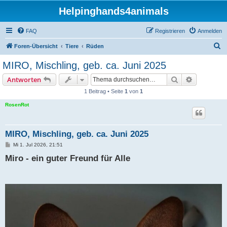
Helpinghands4animals
FAQ
Registrieren
Anmelden
S
Foren-Übersicht
Tiere
Rüden
u
MIRO, Mischling, geb. ca. Juni 2025
c
Suche
Erweiterte
Antworten
h
1 Beitrag • Seite
1
von
1
e
RosenRot
MIRO, Mischling, geb. ca. Juni 2025
B
Mi 1. Jul 2026, 21:51
e
Miro - ein guter Freund für Alle
i
t
r
a
g