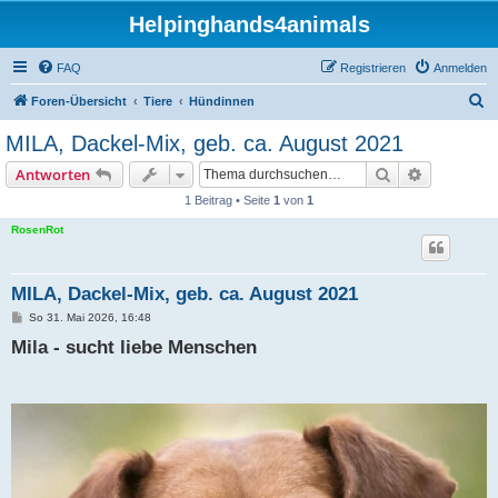
Helpinghands4animals
FAQ
Registrieren
Anmelden
S
Foren-Übersicht
Tiere
Hündinnen
u
MILA, Dackel-Mix, geb. ca. August 2021
c
Suche
Erweiterte
Antworten
h
1 Beitrag • Seite
1
von
1
e
RosenRot
MILA, Dackel-Mix, geb. ca. August 2021
B
So 31. Mai 2026, 16:48
e
Mila - sucht liebe Menschen
i
t
r
a
g