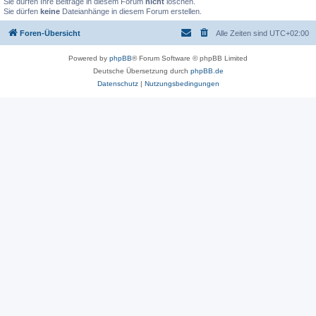
Sie dürfen Ihre Beiträge in diesem Forum
nicht
löschen.
Sie dürfen
keine
Dateianhänge in diesem Forum erstellen.
Foren-Übersicht
Alle Zeiten sind
UTC+02:00
Powered by
phpBB
® Forum Software © phpBB Limited
Deutsche Übersetzung durch
phpBB.de
Datenschutz
|
Nutzungsbedingungen