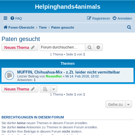
Helpinghands4animals
FAQ
Registrieren
Anmelden
S
Foren-Übersicht
Tiere
Paten gesucht
u
Paten gesucht
c
Suche
Erweiterte Suche
Neues Thema
h
1 Thema • Seite
1
von
1
e
Themen
MUFFIN, Chihuahua-Mix - z.Zt. leider nicht vermittelbar
Letzter Beitrag von
RosenRot
«
Mi 14. Feb 2018, 18:02
Antworten:
1
Neues Thema
1 Thema • Seite
1
von
1
Gehe zu
BERECHTIGUNGEN IN DIESEM FORUM
Sie dürfen
keine
neuen Themen in diesem Forum erstellen.
Sie dürfen
keine
Antworten zu Themen in diesem Forum erstellen.
Sie dürfen Ihre Beiträge in diesem Forum
nicht
ändern.