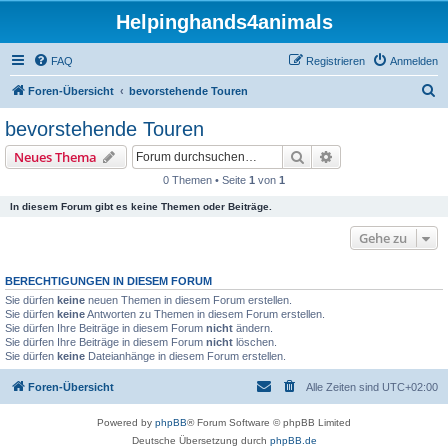
Helpinghands4animals
FAQ
Registrieren
Anmelden
S
Foren-Übersicht
bevorstehende Touren
u
bevorstehende Touren
c
Suche
Erweiterte Suche
Neues Thema
h
0 Themen • Seite
1
von
1
e
In diesem Forum gibt es keine Themen oder Beiträge.
Gehe zu
BERECHTIGUNGEN IN DIESEM FORUM
Sie dürfen
keine
neuen Themen in diesem Forum erstellen.
Sie dürfen
keine
Antworten zu Themen in diesem Forum erstellen.
Sie dürfen Ihre Beiträge in diesem Forum
nicht
ändern.
Sie dürfen Ihre Beiträge in diesem Forum
nicht
löschen.
Sie dürfen
keine
Dateianhänge in diesem Forum erstellen.
Foren-Übersicht
Alle Zeiten sind
UTC+02:00
Powered by
phpBB
® Forum Software © phpBB Limited
Deutsche Übersetzung durch
phpBB.de