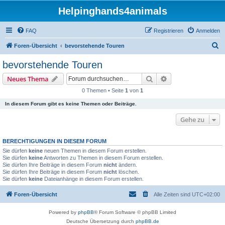
Helpinghands4animals
FAQ
Registrieren
Anmelden
S
Foren-Übersicht
bevorstehende Touren
u
bevorstehende Touren
c
Suche
Erweiterte Suche
Neues Thema
h
0 Themen • Seite
1
von
1
e
In diesem Forum gibt es keine Themen oder Beiträge.
Gehe zu
BERECHTIGUNGEN IN DIESEM FORUM
Sie dürfen
keine
neuen Themen in diesem Forum erstellen.
Sie dürfen
keine
Antworten zu Themen in diesem Forum erstellen.
Sie dürfen Ihre Beiträge in diesem Forum
nicht
ändern.
Sie dürfen Ihre Beiträge in diesem Forum
nicht
löschen.
Sie dürfen
keine
Dateianhänge in diesem Forum erstellen.
Foren-Übersicht
Alle Zeiten sind
UTC+02:00
Powered by
phpBB
® Forum Software © phpBB Limited
Deutsche Übersetzung durch
phpBB.de