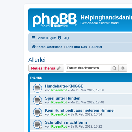
Helpinghands4ani
Gemeinsam sind wir stark!
Schnellzugriff
FAQ
Foren-Übersicht
Dies und Das
Allerlei
Allerlei
Suche
Erw
Neues Thema
THEMEN
Hundehalter-KNIGGE
von
RosenRot
»
Mo 11. Mär 2019, 17:56
Spiel unter Hunden
von
RosenRot
»
Mo 11. Mär 2019, 17:48
Kein Hund beißt aus heiterem Himmel
von
RosenRot
»
Sa 9. Feb 2019, 18:34
Schnüffeln macht Sinn
von
RosenRot
»
Sa 9. Feb 2019, 18:22