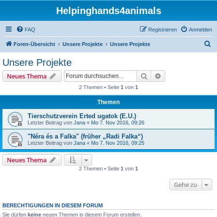
Helpinghands4animals
FAQ
Registrieren
Anmelden
S
Foren-Übersicht
Unsere Projekte
Unsere Projekte
u
Unsere Projekte
c
Suche
Erweiterte Suche
Neues Thema
h
2 Themen • Seite
1
von
1
e
Themen
Tierschutzverein Erted ugatok (E.U.)
Letzter Beitrag von
Jana
«
Mo 7. Nov 2016, 09:26
"Néra és a Falka" (früher „Radi Falka“)
Letzter Beitrag von
Jana
«
Mo 7. Nov 2016, 09:25
Neues Thema
2 Themen • Seite
1
von
1
Gehe zu
BERECHTIGUNGEN IN DIESEM FORUM
Sie dürfen
keine
neuen Themen in diesem Forum erstellen.