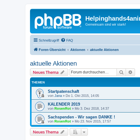
Helpinghands4ani
Gemeinsam sind wir stark!
Schnellzugriff
FAQ
Foren-Übersicht
Aktionen
aktuelle Aktionen
aktuelle Aktionen
Suche
Erw
Neues Thema
THEMEN
Startpatenschaft
von
Jana
»
Do 1. Okt 2015, 14:05
KALENDER 2019
von
RosenRot
»
Mo 3. Dez 2018, 14:37
Sachspenden - Wir sagen DANKE !
von
RosenRot
»
Mo 23. Nov 2015, 17:57
Neues Thema