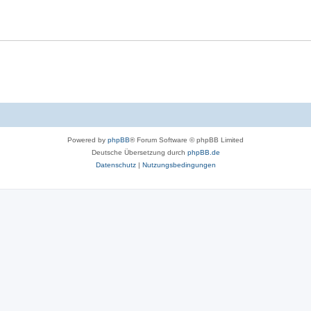
t
w
r
e
o
t
n
r
e
t
n
e
n
Powered by
phpBB
® Forum Software © phpBB Limited
Deutsche Übersetzung durch
phpBB.de
Datenschutz
|
Nutzungsbedingungen