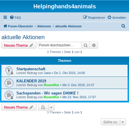
Helpinghands4animals
FAQ
Registrieren
Anmelden
S
Foren-Übersicht
Aktionen
aktuelle Aktionen
u
aktuelle Aktionen
c
Suche
Erweiterte Suche
Neues Thema
h
3 Themen • Seite
1
von
1
e
Themen
Startpatenschaft
Letzter Beitrag von
Jana
«
Do 1. Okt 2015, 14:05
KALENDER 2019
Letzter Beitrag von
RosenRot
«
Mo 3. Dez 2018, 14:37
Sachspenden - Wir sagen DANKE !
Letzter Beitrag von
RosenRot
«
Mo 23. Nov 2015, 17:57
Neues Thema
3 Themen • Seite
1
von
1
Gehe zu