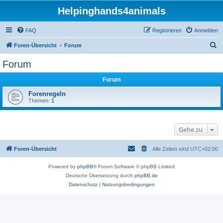
Helpinghands4animals
FAQ
Registrieren
Anmelden
S
Foren-Übersicht
Forum
u
Forum
c
Forum
h
e
Forenregeln
Themen:
1
Gehe zu
Foren-Übersicht
Alle Zeiten sind
UTC+02:00
Powered by
phpBB
® Forum Software © phpBB Limited
Deutsche Übersetzung durch
phpBB.de
Datenschutz
|
Nutzungsbedingungen