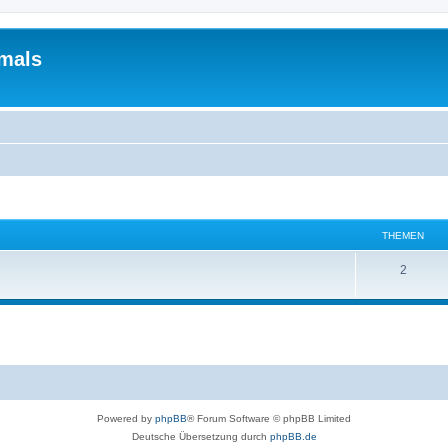
mals
THEMEN
T
2
h
e
m
e
n
Powered by
phpBB
® Forum Software © phpBB Limited
Deutsche Übersetzung durch
phpBB.de