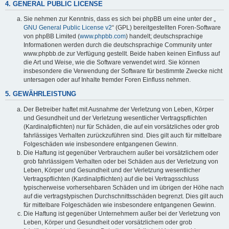
4. GENERAL PUBLIC LICENSE
Sie nehmen zur Kenntnis, dass es sich bei phpBB um eine unter der „
GNU General Public License v2
“ (GPL) bereitgestellten Foren-Software
von phpBB Limited (
www.phpbb.com
) handelt; deutschsprachige
Informationen werden durch die deutschsprachige Community unter
www.phpbb.de zur Verfügung gestellt. Beide haben keinen Einfluss auf
die Art und Weise, wie die Software verwendet wird. Sie können
insbesondere die Verwendung der Software für bestimmte Zwecke nicht
untersagen oder auf Inhalte fremder Foren Einfluss nehmen.
5. GEWÄHRLEISTUNG
Der Betreiber haftet mit Ausnahme der Verletzung von Leben, Körper
und Gesundheit und der Verletzung wesentlicher Vertragspflichten
(Kardinalpflichten) nur für Schäden, die auf ein vorsätzliches oder grob
fahrlässiges Verhalten zurückzuführen sind. Dies gilt auch für mittelbare
Folgeschäden wie insbesondere entgangenen Gewinn.
Die Haftung ist gegenüber Verbrauchern außer bei vorsätzlichem oder
grob fahrlässigem Verhalten oder bei Schäden aus der Verletzung von
Leben, Körper und Gesundheit und der Verletzung wesentlicher
Vertragspflichten (Kardinalpflichten) auf die bei Vertragsschluss
typischerweise vorhersehbaren Schäden und im übrigen der Höhe nach
auf die vertragstypischen Durchschnittsschäden begrenzt. Dies gilt auch
für mittelbare Folgeschäden wie insbesondere entgangenen Gewinn.
Die Haftung ist gegenüber Unternehmern außer bei der Verletzung von
Leben, Körper und Gesundheit oder vorsätzlichem oder grob