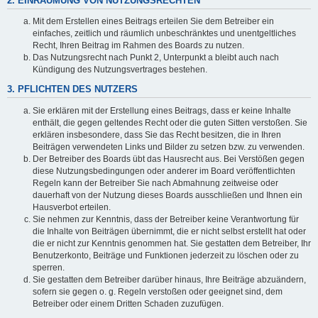
2. EINRÄUMUNG VON NUTZUNGSRECHTEN
Mit dem Erstellen eines Beitrags erteilen Sie dem Betreiber ein
einfaches, zeitlich und räumlich unbeschränktes und unentgeltliches
Recht, Ihren Beitrag im Rahmen des Boards zu nutzen.
Das Nutzungsrecht nach Punkt 2, Unterpunkt a bleibt auch nach
Kündigung des Nutzungsvertrages bestehen.
3. PFLICHTEN DES NUTZERS
Sie erklären mit der Erstellung eines Beitrags, dass er keine Inhalte
enthält, die gegen geltendes Recht oder die guten Sitten verstoßen. Sie
erklären insbesondere, dass Sie das Recht besitzen, die in Ihren
Beiträgen verwendeten Links und Bilder zu setzen bzw. zu verwenden.
Der Betreiber des Boards übt das Hausrecht aus. Bei Verstößen gegen
diese Nutzungsbedingungen oder anderer im Board veröffentlichten
Regeln kann der Betreiber Sie nach Abmahnung zeitweise oder
dauerhaft von der Nutzung dieses Boards ausschließen und Ihnen ein
Hausverbot erteilen.
Sie nehmen zur Kenntnis, dass der Betreiber keine Verantwortung für
die Inhalte von Beiträgen übernimmt, die er nicht selbst erstellt hat oder
die er nicht zur Kenntnis genommen hat. Sie gestatten dem Betreiber, Ihr
Benutzerkonto, Beiträge und Funktionen jederzeit zu löschen oder zu
sperren.
Sie gestatten dem Betreiber darüber hinaus, Ihre Beiträge abzuändern,
sofern sie gegen o. g. Regeln verstoßen oder geeignet sind, dem
Betreiber oder einem Dritten Schaden zuzufügen.