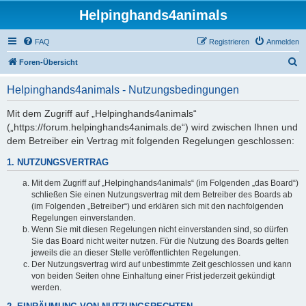
Helpinghands4animals
FAQ
Registrieren
Anmelden
S
Foren-Übersicht
u
Helpinghands4animals - Nutzungsbedingungen
c
h
Mit dem Zugriff auf „Helpinghands4animals“
(„https://forum.helpinghands4animals.de“) wird zwischen Ihnen und
e
dem Betreiber ein Vertrag mit folgenden Regelungen geschlossen:
1. NUTZUNGSVERTRAG
Mit dem Zugriff auf „Helpinghands4animals“ (im Folgenden „das Board“)
schließen Sie einen Nutzungsvertrag mit dem Betreiber des Boards ab
(im Folgenden „Betreiber“) und erklären sich mit den nachfolgenden
Regelungen einverstanden.
Wenn Sie mit diesen Regelungen nicht einverstanden sind, so dürfen
Sie das Board nicht weiter nutzen. Für die Nutzung des Boards gelten
jeweils die an dieser Stelle veröffentlichten Regelungen.
Der Nutzungsvertrag wird auf unbestimmte Zeit geschlossen und kann
von beiden Seiten ohne Einhaltung einer Frist jederzeit gekündigt
werden.