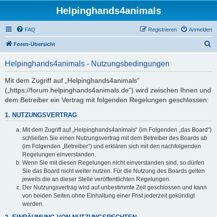
Helpinghands4animals
FAQ
Registrieren
Anmelden
S
Foren-Übersicht
u
Helpinghands4animals - Nutzungsbedingungen
c
h
Mit dem Zugriff auf „Helpinghands4animals“
(„https://forum.helpinghands4animals.de“) wird zwischen Ihnen und
e
dem Betreiber ein Vertrag mit folgenden Regelungen geschlossen:
1. NUTZUNGSVERTRAG
Mit dem Zugriff auf „Helpinghands4animals“ (im Folgenden „das Board“)
schließen Sie einen Nutzungsvertrag mit dem Betreiber des Boards ab
(im Folgenden „Betreiber“) und erklären sich mit den nachfolgenden
Regelungen einverstanden.
Wenn Sie mit diesen Regelungen nicht einverstanden sind, so dürfen
Sie das Board nicht weiter nutzen. Für die Nutzung des Boards gelten
jeweils die an dieser Stelle veröffentlichten Regelungen.
Der Nutzungsvertrag wird auf unbestimmte Zeit geschlossen und kann
von beiden Seiten ohne Einhaltung einer Frist jederzeit gekündigt
werden.