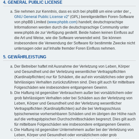
4. GENERAL PUBLIC LICENSE
Sie nehmen zur Kenntnis, dass es sich bei phpBB um eine unter der „
GNU General Public License v2
“ (GPL) bereitgestellten Foren-Software
von phpBB Limited (
www.phpbb.com
) handelt; deutschsprachige
Informationen werden durch die deutschsprachige Community unter
www.phpbb.de zur Verfügung gestellt. Beide haben keinen Einfluss auf
die Art und Weise, wie die Software verwendet wird. Sie können
insbesondere die Verwendung der Software für bestimmte Zwecke nicht
untersagen oder auf Inhalte fremder Foren Einfluss nehmen.
5. GEWÄHRLEISTUNG
Der Betreiber haftet mit Ausnahme der Verletzung von Leben, Körper
und Gesundheit und der Verletzung wesentlicher Vertragspflichten
(Kardinalpflichten) nur für Schäden, die auf ein vorsätzliches oder grob
fahrlässiges Verhalten zurückzuführen sind. Dies gilt auch für mittelbare
Folgeschäden wie insbesondere entgangenen Gewinn.
Die Haftung ist gegenüber Verbrauchern außer bei vorsätzlichem oder
grob fahrlässigem Verhalten oder bei Schäden aus der Verletzung von
Leben, Körper und Gesundheit und der Verletzung wesentlicher
Vertragspflichten (Kardinalpflichten) auf die bei Vertragsschluss
typischerweise vorhersehbaren Schäden und im übrigen der Höhe nach
auf die vertragstypischen Durchschnittsschäden begrenzt. Dies gilt auch
für mittelbare Folgeschäden wie insbesondere entgangenen Gewinn.
Die Haftung ist gegenüber Unternehmern außer bei der Verletzung von
Leben, Körper und Gesundheit oder vorsätzlichem oder grob