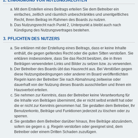
2. EINRÄUMUNG VON NUTZUNGSRECHTEN
Mit dem Erstellen eines Beitrags erteilen Sie dem Betreiber ein
einfaches, zeitlich und räumlich unbeschränktes und unentgeltliches
Recht, Ihren Beitrag im Rahmen des Boards zu nutzen.
Das Nutzungsrecht nach Punkt 2, Unterpunkt a bleibt auch nach
Kündigung des Nutzungsvertrages bestehen.
3. PFLICHTEN DES NUTZERS
Sie erklären mit der Erstellung eines Beitrags, dass er keine Inhalte
enthält, die gegen geltendes Recht oder die guten Sitten verstoßen. Sie
erklären insbesondere, dass Sie das Recht besitzen, die in Ihren
Beiträgen verwendeten Links und Bilder zu setzen bzw. zu verwenden.
Der Betreiber des Boards übt das Hausrecht aus. Bei Verstößen gegen
diese Nutzungsbedingungen oder anderer im Board veröffentlichten
Regeln kann der Betreiber Sie nach Abmahnung zeitweise oder
dauerhaft von der Nutzung dieses Boards ausschließen und Ihnen ein
Hausverbot erteilen.
Sie nehmen zur Kenntnis, dass der Betreiber keine Verantwortung für
die Inhalte von Beiträgen übernimmt, die er nicht selbst erstellt hat oder
die er nicht zur Kenntnis genommen hat. Sie gestatten dem Betreiber, Ihr
Benutzerkonto, Beiträge und Funktionen jederzeit zu löschen oder zu
sperren.
Sie gestatten dem Betreiber darüber hinaus, Ihre Beiträge abzuändern,
sofern sie gegen o. g. Regeln verstoßen oder geeignet sind, dem
Betreiber oder einem Dritten Schaden zuzufügen.