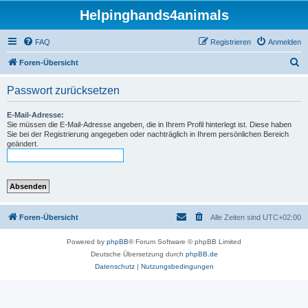
Helpinghands4animals
FAQ
Registrieren
Anmelden
S
Foren-Übersicht
u
Passwort zurücksetzen
c
h
E-Mail-Adresse:
Sie müssen die E-Mail-Adresse angeben, die in Ihrem Profil hinterlegt ist. Diese haben
e
Sie bei der Registrierung angegeben oder nachträglich in Ihrem persönlichen Bereich
geändert.
Foren-Übersicht
Alle Zeiten sind
UTC+02:00
Powered by
phpBB
® Forum Software © phpBB Limited
Deutsche Übersetzung durch
phpBB.de
Datenschutz
|
Nutzungsbedingungen