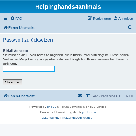
Helpinghands4animals
FAQ
Registrieren
Anmelden
S
Foren-Übersicht
u
Passwort zurücksetzen
c
h
E-Mail-Adresse:
Sie müssen die E-Mail-Adresse angeben, die in Ihrem Profil hinterlegt ist. Diese haben
e
Sie bei der Registrierung angegeben oder nachträglich in Ihrem persönlichen Bereich
geändert.
Foren-Übersicht
Alle Zeiten sind
UTC+02:00
Powered by
phpBB
® Forum Software © phpBB Limited
Deutsche Übersetzung durch
phpBB.de
Datenschutz
|
Nutzungsbedingungen