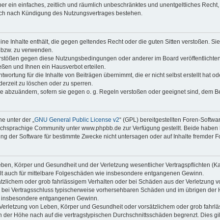
iber ein einfaches, zeitlich und räumlich unbeschränktes und unentgeltliches Rech
auch nach Kündigung des Nutzungsvertrages bestehen.
keine Inhalte enthält, die gegen geltendes Recht oder die guten Sitten verstoßen. Si
n bzw. zu verwenden.
erstößen gegen diese Nutzungsbedingungen oder anderer im Board veröffentlicht
ßen und Ihnen ein Hausverbot erteilen.
wortung für die Inhalte von Beiträgen übernimmt, die er nicht selbst erstellt hat 
derzeit zu löschen oder zu sperren.
äge abzuändern, sofern sie gegen o. g. Regeln verstoßen oder geeignet sind, dem 
e unter der „
GNU General Public License v2
“ (GPL) bereitgestellten Foren-Softwa
chsprachige Community unter www.phpbb.de zur Verfügung gestellt. Beide haben ke
g der Software für bestimmte Zwecke nicht untersagen oder auf Inhalte fremder F
ben, Körper und Gesundheit und der Verletzung wesentlicher Vertragspflichten (Kard
gilt auch für mittelbare Folgeschäden wie insbesondere entgangenen Gewinn.
ätzlichem oder grob fahrlässigem Verhalten oder bei Schäden aus der Verletzung 
 die bei Vertragsschluss typischerweise vorhersehbaren Schäden und im übrigen de
wie insbesondere entgangenen Gewinn.
erletzung von Leben, Körper und Gesundheit oder vorsätzlichem oder grob fahrläs
der Höhe nach auf die vertragstypischen Durchschnittsschäden begrenzt. Dies gi