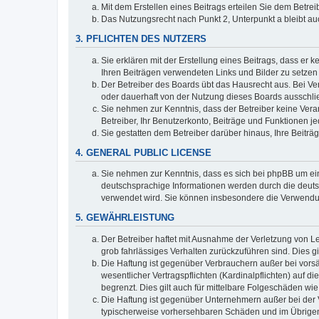
Mit dem Erstellen eines Beitrags erteilen Sie dem Betre
Das Nutzungsrecht nach Punkt 2, Unterpunkt a bleibt 
3. PFLICHTEN DES NUTZERS
Sie erklären mit der Erstellung eines Beitrags, dass er 
Ihren Beiträgen verwendeten Links und Bilder zu setze
Der Betreiber des Boards übt das Hausrecht aus. Bei V
oder dauerhaft von der Nutzung dieses Boards ausschlie
Sie nehmen zur Kenntnis, dass der Betreiber keine Verant
Betreiber, Ihr Benutzerkonto, Beiträge und Funktionen je
Sie gestatten dem Betreiber darüber hinaus, Ihre Beitr
4. GENERAL PUBLIC LICENSE
Sie nehmen zur Kenntnis, dass es sich bei phpBB um ein
deutschsprachige Informationen werden durch die deuts
verwendet wird. Sie können insbesondere die Verwendun
5. GEWÄHRLEISTUNG
Der Betreiber haftet mit Ausnahme der Verletzung von Le
grob fahrlässiges Verhalten zurückzuführen sind. Dies 
Die Haftung ist gegenüber Verbrauchern außer bei vors
wesentlicher Vertragspflichten (Kardinalpflichten) auf
begrenzt. Dies gilt auch für mittelbare Folgeschäden 
Die Haftung ist gegenüber Unternehmern außer bei der V
typischerweise vorhersehbaren Schäden und im Übrigen 