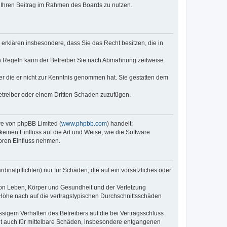
t, Ihren Beitrag im Rahmen des Boards zu nutzen.
e erklären insbesondere, dass Sie das Recht besitzen, die in
en Regeln kann der Betreiber Sie nach Abmahnung zeitweise
oder die er nicht zur Kenntnis genommen hat. Sie gestatten dem
Betreiber oder einem Dritten Schaden zuzufügen.
re von phpBB Limited (
www.phpbb.com
) handelt;
inen Einfluss auf die Art und Weise, wie die Software
oren Einfluss nehmen.
inalpflichten) nur für Schäden, die auf ein vorsätzliches oder
von Leben, Körper und Gesundheit und der Verletzung
r Höhe nach auf die vertragstypischen Durchschnittsschäden
sigem Verhalten des Betreibers auf die bei Vertragsschluss
lt auch für mittelbare Schäden, insbesondere entgangenen