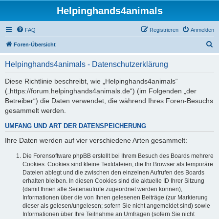
Helpinghands4animals
FAQ
Registrieren
Anmelden
S
Foren-Übersicht
u
Helpinghands4animals - Datenschutzerklärung
c
h
Diese Richtlinie beschreibt, wie „Helpinghands4animals“
(„https://forum.helpinghands4animals.de“) (im Folgenden „der
e
Betreiber“) die Daten verwendet, die während Ihres Foren-Besuchs
gesammelt werden.
UMFANG UND ART DER DATENSPEICHERUNG
Ihre Daten werden auf vier verschiedene Arten gesammelt:
Die Forensoftware phpBB erstellt bei Ihrem Besuch des Boards mehrere
Cookies. Cookies sind kleine Textdateien, die Ihr Browser als temporäre
Dateien ablegt und die zwischen den einzelnen Aufrufen des Boards
erhalten bleiben. In diesen Cookies sind die aktuelle ID Ihrer Sitzung
(damit Ihnen alle Seitenaufrufe zugeordnet werden können),
Informationen über die von Ihnen gelesenen Beiträge (zur Markierung
dieser als gelesen/ungelesen; sofern Sie nicht angemeldet sind) sowie
Informationen über Ihre Teilnahme an Umfragen (sofern Sie nicht