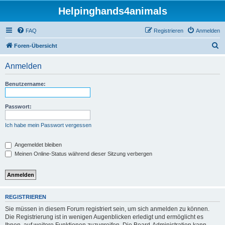
Helpinghands4animals
FAQ
Registrieren
Anmelden
S
Foren-Übersicht
u
Anmelden
c
h
Benutzername:
e
Passwort:
Ich habe mein Passwort vergessen
Angemeldet bleiben
Meinen Online-Status während dieser Sitzung verbergen
REGISTRIEREN
Sie müssen in diesem Forum registriert sein, um sich anmelden zu können.
Die Registrierung ist in wenigen Augenblicken erledigt und ermöglicht es
Ihnen, auf weitere Funktionen zuzugreifen. Die Board-Administration kann