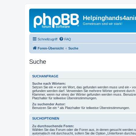
Helpinghands4ani
Gemeinsam sind wir stark!
Schnellzugriff
FAQ
Foren-Übersicht
Suche
Suche
SUCHANFRAGE
Suche nach Wörtern:
Setzen Sie ein
+
vor ein Wort, das gefunden werden muss und ein
-
vor
gefunden werden darf. Verwenden Sie mehrere Wörter getrennt durch
Klammer, wenn nur eines der Wörter gefunden werden muss. Benutzen 
Platzhalter für teilweise Übereinstimmungen.
Zu suchender Autor:
Benutzen Sie ein * als Platzhalter für teilweise Übereinstimmungen.
SUCHOPTIONEN
Zu durchsuchende Foren:
Wählen Sie das Forum oder die Foren aus, in denen gesucht werden so
automatisch mit durchsucht, sofern Sie die Option „Unterforen durchs