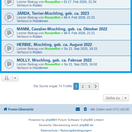
Letzter Beitrag von
RosenRot
«
Di 17. Feb 2026, 21:34
Verfasst in
Rüden
JÁRDA, Terrier-Mischling, geb. ca. 2023
Letzter Beitrag von
RosenRot
«
Mi 4. Feb 2026, 21:31
Verfasst in
Hündinnen
MANNI, Cavalier-Mischling, geb. ca. Oktober 2022
Letzter Beitrag von
RosenRot
«
Mi 4. Feb 2026, 21:21
Verfasst in
Rüden
HERBIE, Mischling, geb. ca. August 2022
Letzter Beitrag von
RosenRot
«
So 21. Sep 2025, 18:15
Verfasst in
Rüden
MOLLY, Mischling, geb. ca. Februar 2022
Letzter Beitrag von
RosenRot
«
So 21. Sep 2025, 16:02
Verfasst in
Hündinnen
1
2
3
Nächste
Die Suche ergab 74 Treffer
Gehe zu
Foren-Übersicht
Alle Zeiten sind
UTC+02:00
Powered by
phpBB
® Forum Software © phpBB Limited
Deutsche Übersetzung durch
phpBB.de
Datenschutz
|
Nutzungsbedingungen