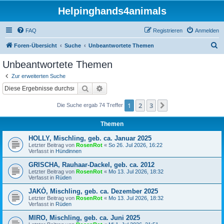
Helpinghands4animals
FAQ
Registrieren
Anmelden
S
Foren-Übersicht
Suche
Unbeantwortete Themen
u
Unbeantwortete Themen
c
Zur erweiterten Suche
h
Suche
Erweiterte Suche
e
1
2
3
Nächste
Die Suche ergab 74 Treffer
Themen
HOLLY, Mischling, geb. ca. Januar 2025
Letzter Beitrag von
RosenRot
«
So 26. Jul 2026, 16:22
Verfasst in
Hündinnen
GRISCHA, Rauhaar-Dackel, geb. ca. 2012
Letzter Beitrag von
RosenRot
«
Mo 13. Jul 2026, 18:32
Verfasst in
Rüden
JAKÒ, Mischling, geb. ca. Dezember 2025
Letzter Beitrag von
RosenRot
«
Mo 13. Jul 2026, 18:32
Verfasst in
Rüden
MIRO, Mischling, geb. ca. Juni 2025