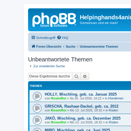
Helpinghands4ani
Gemeinsam sind wir stark!
Schnellzugriff
FAQ
Foren-Übersicht
Suche
Unbeantwortete Themen
Unbeantwortete Themen
Zur erweiterten Suche
Suche
Erweiterte Suche
THEMEN
HOLLY, Mischling, geb. ca. Januar 2025
von
RosenRot
»
So 26. Jul 2026, 16:22
» in
Hündinnen
GRISCHA, Rauhaar-Dackel, geb. ca. 2012
von
RosenRot
»
Mo 13. Jul 2026, 18:32
» in
Rüden
JAKÒ, Mischling, geb. ca. Dezember 2025
von
RosenRot
»
Mo 13. Jul 2026, 18:32
» in
Rüden
MIRO, Mischling, geb. ca. Juni 2025