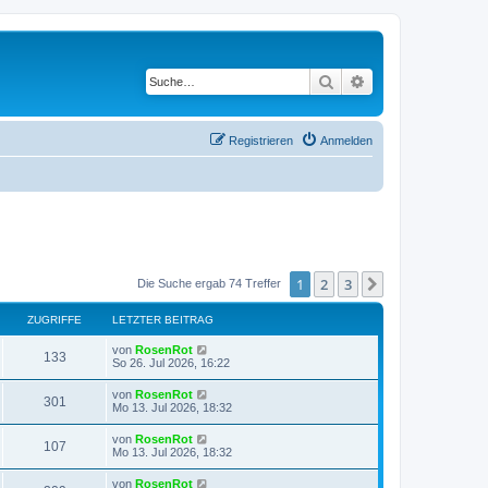
Suche
Erweiterte Suche
Registrieren
Anmelden
1
2
3
Nächste
Die Suche ergab 74 Treffer
ZUGRIFFE
LETZTER BEITRAG
L
von
RosenRot
Z
133
e
So 26. Jul 2026, 16:22
t
u
z
L
von
RosenRot
Z
301
t
e
Mo 13. Jul 2026, 18:32
g
e
t
r
u
z
L
von
RosenRot
r
B
Z
107
t
e
Mo 13. Jul 2026, 18:32
e
g
e
t
i
i
r
u
z
t
L
von
RosenRot
r
B