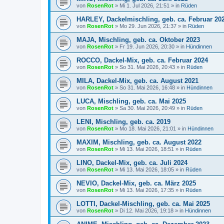
von
RosenRot
»
Mi 1. Jul 2026, 21:51
» in
Rüden
HARLEY, Dackelmischling, geb. ca. Februar 20
von
RosenRot
»
Mo 29. Jun 2026, 21:37
» in
Rüden
MAJA, Mischling, geb. ca. Oktober 2023
von
RosenRot
»
Fr 19. Jun 2026, 20:30
» in
Hündinnen
ROCCO, Dackel-Mix, geb. ca. Februar 2024
von
RosenRot
»
So 31. Mai 2026, 20:43
» in
Rüden
MILA, Dackel-Mix, geb. ca. August 2021
von
RosenRot
»
So 31. Mai 2026, 16:48
» in
Hündinnen
LUCA, Mischling, geb. ca. Mai 2025
von
RosenRot
»
Sa 30. Mai 2026, 20:49
» in
Rüden
LENI, Mischling, geb. ca. 2019
von
RosenRot
»
Mo 18. Mai 2026, 21:01
» in
Hündinnen
MAXIM, Mischling, geb. ca. August 2022
von
RosenRot
»
Mi 13. Mai 2026, 18:51
» in
Rüden
LINO, Dackel-Mix, geb. ca. Juli 2024
von
RosenRot
»
Mi 13. Mai 2026, 18:05
» in
Rüden
NEVIO, Dackel-Mix, geb. ca. März 2025
von
RosenRot
»
Mi 13. Mai 2026, 17:35
» in
Rüden
LOTTI, Dackel-Mischling, geb. ca. Mai 2025
von
RosenRot
»
Di 12. Mai 2026, 19:18
» in
Hündinnen