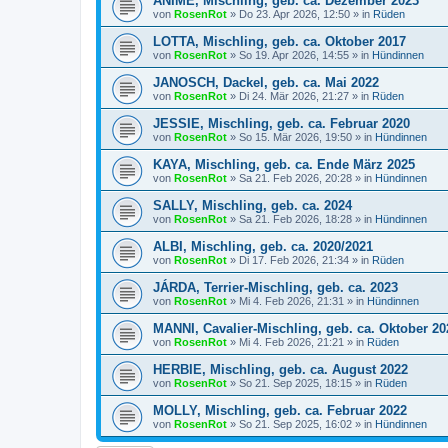
ANIME, Mischling, geb. ca. Dezember 2023
von
RosenRot
»
Do 23. Apr 2026, 12:50
» in
Rüden
LOTTA, Mischling, geb. ca. Oktober 2017
von
RosenRot
»
So 19. Apr 2026, 14:55
» in
Hündinnen
JANOSCH, Dackel, geb. ca. Mai 2022
von
RosenRot
»
Di 24. Mär 2026, 21:27
» in
Rüden
JESSIE, Mischling, geb. ca. Februar 2020
von
RosenRot
»
So 15. Mär 2026, 19:50
» in
Hündinnen
KAYA, Mischling, geb. ca. Ende März 2025
von
RosenRot
»
Sa 21. Feb 2026, 20:28
» in
Hündinnen
SALLY, Mischling, geb. ca. 2024
von
RosenRot
»
Sa 21. Feb 2026, 18:28
» in
Hündinnen
ALBI, Mischling, geb. ca. 2020/2021
von
RosenRot
»
Di 17. Feb 2026, 21:34
» in
Rüden
JÁRDA, Terrier-Mischling, geb. ca. 2023
von
RosenRot
»
Mi 4. Feb 2026, 21:31
» in
Hündinnen
MANNI, Cavalier-Mischling, geb. ca. Oktober 20
von
RosenRot
»
Mi 4. Feb 2026, 21:21
» in
Rüden
HERBIE, Mischling, geb. ca. August 2022
von
RosenRot
»
So 21. Sep 2025, 18:15
» in
Rüden
MOLLY, Mischling, geb. ca. Februar 2022
von
RosenRot
»
So 21. Sep 2025, 16:02
» in
Hündinnen