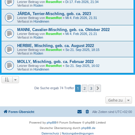
Letzter Beitrag von
RosenRot
«
Di 17. Feb 2026, 21:34
Verfasst in
Rüden
JÁRDA, Terrier-Mischling, geb. ca. 2023
Letzter Beitrag von
RosenRot
«
Mi 4. Feb 2026, 21:31
Verfasst in
Hündinnen
MANNI, Cavalier-Mischling, geb. ca. Oktober 2022
Letzter Beitrag von
RosenRot
«
Mi 4. Feb 2026, 21:21
Verfasst in
Rüden
HERBIE, Mischling, geb. ca. August 2022
Letzter Beitrag von
RosenRot
«
So 21. Sep 2025, 18:15
Verfasst in
Rüden
MOLLY, Mischling, geb. ca. Februar 2022
Letzter Beitrag von
RosenRot
«
So 21. Sep 2025, 16:02
Verfasst in
Hündinnen
1
2
3
Nächste
Die Suche ergab 74 Treffer
Gehe zu
Foren-Übersicht
Alle Zeiten sind
UTC+02:00
Powered by
phpBB
® Forum Software © phpBB Limited
Deutsche Übersetzung durch
phpBB.de
Datenschutz
|
Nutzungsbedingungen