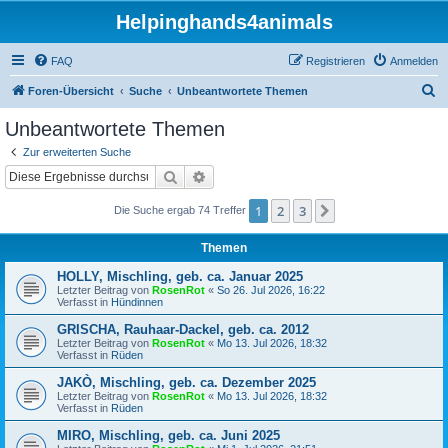
Helpinghands4animals
FAQ
Registrieren
Anmelden
S
Foren-Übersicht
Suche
Unbeantwortete Themen
u
Unbeantwortete Themen
c
Zur erweiterten Suche
h
Suche
Erweiterte Suche
e
1
2
3
Nächste
Die Suche ergab 74 Treffer
Themen
HOLLY, Mischling, geb. ca. Januar 2025
Letzter Beitrag von
RosenRot
«
So 26. Jul 2026, 16:22
Verfasst in
Hündinnen
GRISCHA, Rauhaar-Dackel, geb. ca. 2012
Letzter Beitrag von
RosenRot
«
Mo 13. Jul 2026, 18:32
Verfasst in
Rüden
JAKÒ, Mischling, geb. ca. Dezember 2025
Letzter Beitrag von
RosenRot
«
Mo 13. Jul 2026, 18:32
Verfasst in
Rüden
MIRO, Mischling, geb. ca. Juni 2025