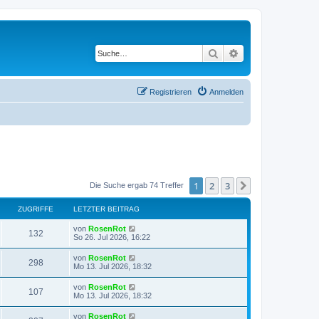
Suche
Erweiterte Suche
Registrieren
Anmelden
1
2
3
Nächste
Die Suche ergab 74 Treffer
ZUGRIFFE
LETZTER BEITRAG
L
von
RosenRot
Z
132
e
So 26. Jul 2026, 16:22
t
u
z
L
von
RosenRot
Z
298
t
e
Mo 13. Jul 2026, 18:32
g
e
t
r
u
z
L
von
RosenRot
r
B
Z
107
t
e
Mo 13. Jul 2026, 18:32
e
g
e
t
i
i
r
u
z
t
L
von
RosenRot
r
B