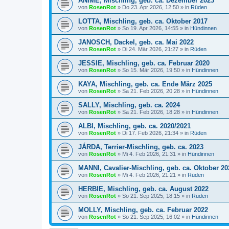
ANIME, Mischling, geb. ca. Dezember 2023
von
RosenRot
»
Do 23. Apr 2026, 12:50
» in
Rüden
LOTTA, Mischling, geb. ca. Oktober 2017
von
RosenRot
»
So 19. Apr 2026, 14:55
» in
Hündinnen
JANOSCH, Dackel, geb. ca. Mai 2022
von
RosenRot
»
Di 24. Mär 2026, 21:27
» in
Rüden
JESSIE, Mischling, geb. ca. Februar 2020
von
RosenRot
»
So 15. Mär 2026, 19:50
» in
Hündinnen
KAYA, Mischling, geb. ca. Ende März 2025
von
RosenRot
»
Sa 21. Feb 2026, 20:28
» in
Hündinnen
SALLY, Mischling, geb. ca. 2024
von
RosenRot
»
Sa 21. Feb 2026, 18:28
» in
Hündinnen
ALBI, Mischling, geb. ca. 2020/2021
von
RosenRot
»
Di 17. Feb 2026, 21:34
» in
Rüden
JÁRDA, Terrier-Mischling, geb. ca. 2023
von
RosenRot
»
Mi 4. Feb 2026, 21:31
» in
Hündinnen
MANNI, Cavalier-Mischling, geb. ca. Oktober 20
von
RosenRot
»
Mi 4. Feb 2026, 21:21
» in
Rüden
HERBIE, Mischling, geb. ca. August 2022
von
RosenRot
»
So 21. Sep 2025, 18:15
» in
Rüden
MOLLY, Mischling, geb. ca. Februar 2022
von
RosenRot
»
So 21. Sep 2025, 16:02
» in
Hündinnen