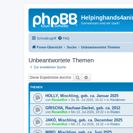
Helpinghands4ani
Gemeinsam sind wir stark!
Schnellzugriff
FAQ
Foren-Übersicht
Suche
Unbeantwortete Themen
Unbeantwortete Themen
Zur erweiterten Suche
Suche
Erweiterte Suche
THEMEN
HOLLY, Mischling, geb. ca. Januar 2025
von
RosenRot
»
So 26. Jul 2026, 16:22
» in
Hündinnen
GRISCHA, Rauhaar-Dackel, geb. ca. 2012
von
RosenRot
»
Mo 13. Jul 2026, 18:32
» in
Rüden
JAKÒ, Mischling, geb. ca. Dezember 2025
von
RosenRot
»
Mo 13. Jul 2026, 18:32
» in
Rüden
MIRO, Mischling, geb. ca. Juni 2025