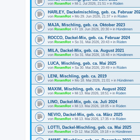
von
RosenRot
»
Mi 1. Jul 2026, 21:51
» in
Rüden
HARLEY, Dackelmischling, geb. ca. Februar 20
von
RosenRot
»
Mo 29. Jun 2026, 21:37
» in
Rüden
MAJA, Mischling, geb. ca. Oktober 2023
von
RosenRot
»
Fr 19. Jun 2026, 20:30
» in
Hündinnen
ROCCO, Dackel-Mix, geb. ca. Februar 2024
von
RosenRot
»
So 31. Mai 2026, 20:43
» in
Rüden
MILA, Dackel-Mix, geb. ca. August 2021
von
RosenRot
»
So 31. Mai 2026, 16:48
» in
Hündinnen
LUCA, Mischling, geb. ca. Mai 2025
von
RosenRot
»
Sa 30. Mai 2026, 20:49
» in
Rüden
LENI, Mischling, geb. ca. 2019
von
RosenRot
»
Mo 18. Mai 2026, 21:01
» in
Hündinnen
MAXIM, Mischling, geb. ca. August 2022
von
RosenRot
»
Mi 13. Mai 2026, 18:51
» in
Rüden
LINO, Dackel-Mix, geb. ca. Juli 2024
von
RosenRot
»
Mi 13. Mai 2026, 18:05
» in
Rüden
NEVIO, Dackel-Mix, geb. ca. März 2025
von
RosenRot
»
Mi 13. Mai 2026, 17:35
» in
Rüden
LOTTI, Dackel-Mischling, geb. ca. Mai 2025
von
RosenRot
»
Di 12. Mai 2026, 19:18
» in
Hündinnen