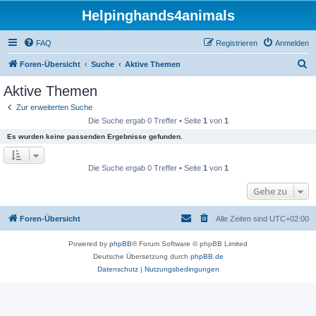
Helpinghands4animals
FAQ
Registrieren
Anmelden
S
Foren-Übersicht
Suche
Aktive Themen
u
Aktive Themen
c
Zur erweiterten Suche
h
Die Suche ergab 0 Treffer • Seite
1
von
1
e
Es wurden keine passenden Ergebnisse gefunden.
Die Suche ergab 0 Treffer • Seite
1
von
1
Gehe zu
Foren-Übersicht
Alle Zeiten sind
UTC+02:00
Powered by
phpBB
® Forum Software © phpBB Limited
Deutsche Übersetzung durch
phpBB.de
Datenschutz
|
Nutzungsbedingungen