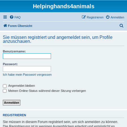
Helpinghands4animals
FAQ
Registrieren
Anmelden
S
Foren-Übersicht
u
Sie müssen registriert und angemeldet sein, um Profile
c
anzuschauen.
h
Benutzername:
e
Passwort:
Ich habe mein Passwort vergessen
Angemeldet bleiben
Meinen Online-Status während dieser Sitzung verbergen
REGISTRIEREN
Sie müssen in diesem Forum registriert sein, um sich anmelden zu können.
Die Registrierung ist in wenigen Augenblicken erledigt und ermöglicht es