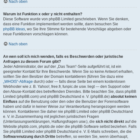
Nach oben
Warum ist Funktion x oder y nicht enthalten?
Diese Software wurde von phpBB Limited geschrieben. Wenn Sie denken,
dass eine Funktion implementiert werden sollte, dann besuchen Sie
phpBB Ideas
, wo Sie Ihre Stimme für bestehende Vorschläge abgeben oder
neue Funktionen vorschlagen können.
Nach oben
An wen soll ich mich wenden, falls es Beschwerden oder juristische
Anfragen zu diesem Forum gibt?
Jeder Administrator, der auf der „Das Team“-Seite aufgeführt ist, ist ein
geeigneter Kontakt für Ihre Beschwerde. Wenn Sie so keine Antwort erhalten,
sollten Sie den Besitzer der Domain kontaktieren (führen Sie dazu eine
„WHOIS“-Abfrage
durch) oder — falls diese Seite bei einem kostenlosen
Webhoster wie z. B. Yahoo!, free.fr, funpic.de usw. liegt — den Support oder
den Abuse-Kontakt des betreffenden Dienstes. Bitte beachten Sie, dass phpBB
Limited (phpBB.com) und phpBB Deutschland e. V. (phpBB.de)
absolut keinen
Einfluss
auf die Benutzung oder den oder die Benutzer der Forensoftware
haben und dafür in keiner Weise zur Verantwortung herangezogen werden
können. Kontaktieren Sie daher nie phpBB Limited oder phpBB Deutschland
e. V. in Zusammenhang mit jeglichen juristischen Fragen
(Unterlassungserklärungen, Haftungsfragen usw.), die
sich nicht direkt
auf die
Website phpbb.com, phpbb.de oder die phpBB-Software selbst beziehen. Falls
Sie phpBB Limited oder phpBB Deutschland e. V. E-Mails schreiben, die die
Softwarenutzung durch Dritte
betreffen, so werden Sie, wenn überhaupt,