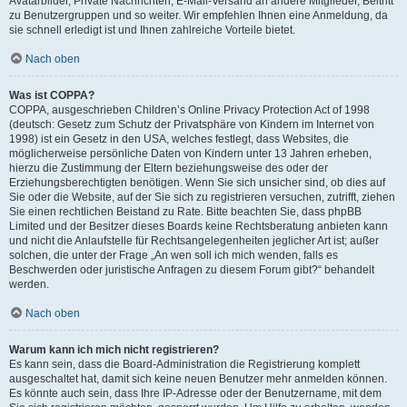
Avatarbilder, Private Nachrichten, E-Mail-Versand an andere Mitglieder, Beitritt
zu Benutzergruppen und so weiter. Wir empfehlen Ihnen eine Anmeldung, da
sie schnell erledigt ist und Ihnen zahlreiche Vorteile bietet.
Nach oben
Was ist COPPA?
COPPA, ausgeschrieben Children’s Online Privacy Protection Act of 1998
(deutsch: Gesetz zum Schutz der Privatsphäre von Kindern im Internet von
1998) ist ein Gesetz in den USA, welches festlegt, dass Websites, die
möglicherweise persönliche Daten von Kindern unter 13 Jahren erheben,
hierzu die Zustimmung der Eltern beziehungsweise des oder der
Erziehungsberechtigten benötigen. Wenn Sie sich unsicher sind, ob dies auf
Sie oder die Website, auf der Sie sich zu registrieren versuchen, zutrifft, ziehen
Sie einen rechtlichen Beistand zu Rate. Bitte beachten Sie, dass phpBB
Limited und der Besitzer dieses Boards keine Rechtsberatung anbieten kann
und nicht die Anlaufstelle für Rechtsangelegenheiten jeglicher Art ist; außer
solchen, die unter der Frage „An wen soll ich mich wenden, falls es
Beschwerden oder juristische Anfragen zu diesem Forum gibt?“ behandelt
werden.
Nach oben
Warum kann ich mich nicht registrieren?
Es kann sein, dass die Board-Administration die Registrierung komplett
ausgeschaltet hat, damit sich keine neuen Benutzer mehr anmelden können.
Es könnte auch sein, dass Ihre IP-Adresse oder der Benutzername, mit dem