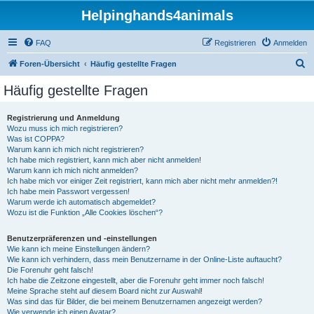
Helpinghands4animals
FAQ
Registrieren
Anmelden
S
Foren-Übersicht
Häufig gestellte Fragen
u
Häufig gestellte Fragen
c
h
Registrierung und Anmeldung
Wozu muss ich mich registrieren?
e
Was ist COPPA?
Warum kann ich mich nicht registrieren?
Ich habe mich registriert, kann mich aber nicht anmelden!
Warum kann ich mich nicht anmelden?
Ich habe mich vor einiger Zeit registriert, kann mich aber nicht mehr anmelden?!
Ich habe mein Passwort vergessen!
Warum werde ich automatisch abgemeldet?
Wozu ist die Funktion „Alle Cookies löschen“?
Benutzerpräferenzen und -einstellungen
Wie kann ich meine Einstellungen ändern?
Wie kann ich verhindern, dass mein Benutzername in der Online-Liste auftaucht?
Die Forenuhr geht falsch!
Ich habe die Zeitzone eingestellt, aber die Forenuhr geht immer noch falsch!
Meine Sprache steht auf diesem Board nicht zur Auswahl!
Was sind das für Bilder, die bei meinem Benutzernamen angezeigt werden?
Wie verwende ich einen Avatar?