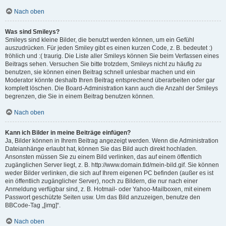
Nach oben
Was sind Smileys?
Smileys sind kleine Bilder, die benutzt werden können, um ein Gefühl
auszudrücken. Für jeden Smiley gibt es einen kurzen Code, z. B. bedeutet :)
fröhlich und :( traurig. Die Liste aller Smileys können Sie beim Verfassen eines
Beitrags sehen. Versuchen Sie bitte trotzdem, Smileys nicht zu häufig zu
benutzen, sie können einen Beitrag schnell unlesbar machen und ein
Moderator könnte deshalb Ihren Beitrag entsprechend überarbeiten oder gar
komplett löschen. Die Board-Administration kann auch die Anzahl der Smileys
begrenzen, die Sie in einem Beitrag benutzen können.
Nach oben
Kann ich Bilder in meine Beiträge einfügen?
Ja, Bilder können in Ihrem Beitrag angezeigt werden. Wenn die Administration
Dateianhänge erlaubt hat, können Sie das Bild auch direkt hochladen.
Ansonsten müssen Sie zu einem Bild verlinken, das auf einem öffentlich
zugänglichen Server liegt, z. B. http://www.domain.tld/mein-bild.gif. Sie können
weder Bilder verlinken, die sich auf Ihrem eigenen PC befinden (außer es ist
ein öffentlich zugänglicher Server), noch zu Bildern, die nur nach einer
Anmeldung verfügbar sind, z. B. Hotmail- oder Yahoo-Mailboxen, mit einem
Passwort geschützte Seiten usw. Um das Bild anzuzeigen, benutze den
BBCode-Tag „[img]“.
Nach oben