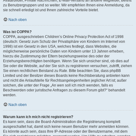
Avatarbilder, Private Nachrichten, E-Mail-Versand an andere Mitglieder, Beitritt
zu Benutzergruppen und so weiter. Wir empfehlen Ihnen eine Anmeldung, da
sie schnell erledigt ist und Ihnen zahlreiche Vorteile bietet.
Nach oben
Was ist COPPA?
COPPA, ausgeschrieben Children’s Online Privacy Protection Act of 1998
(deutsch: Gesetz zum Schutz der Privatsphäre von Kindern im Internet von
1998) ist ein Gesetz in den USA, welches festlegt, dass Websites, die
möglicherweise persönliche Daten von Kindern unter 13 Jahren erheben,
hierzu die Zustimmung der Eltern beziehungsweise des oder der
Erziehungsberechtigten benötigen. Wenn Sie sich unsicher sind, ob dies auf
Sie oder die Website, auf der Sie sich zu registrieren versuchen, zutrifft, ziehen
Sie einen rechtlichen Beistand zu Rate. Bitte beachten Sie, dass phpBB
Limited und der Besitzer dieses Boards keine Rechtsberatung anbieten kann
und nicht die Anlaufstelle für Rechtsangelegenheiten jeglicher Art ist; außer
solchen, die unter der Frage „An wen soll ich mich wenden, falls es
Beschwerden oder juristische Anfragen zu diesem Forum gibt?“ behandelt
werden.
Nach oben
Warum kann ich mich nicht registrieren?
Es kann sein, dass die Board-Administration die Registrierung komplett
ausgeschaltet hat, damit sich keine neuen Benutzer mehr anmelden können.
Es könnte auch sein, dass Ihre IP-Adresse oder der Benutzername, mit dem