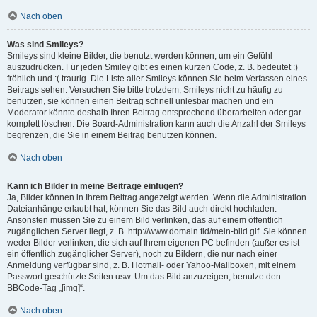
Nach oben
Was sind Smileys?
Smileys sind kleine Bilder, die benutzt werden können, um ein Gefühl
auszudrücken. Für jeden Smiley gibt es einen kurzen Code, z. B. bedeutet :)
fröhlich und :( traurig. Die Liste aller Smileys können Sie beim Verfassen eines
Beitrags sehen. Versuchen Sie bitte trotzdem, Smileys nicht zu häufig zu
benutzen, sie können einen Beitrag schnell unlesbar machen und ein
Moderator könnte deshalb Ihren Beitrag entsprechend überarbeiten oder gar
komplett löschen. Die Board-Administration kann auch die Anzahl der Smileys
begrenzen, die Sie in einem Beitrag benutzen können.
Nach oben
Kann ich Bilder in meine Beiträge einfügen?
Ja, Bilder können in Ihrem Beitrag angezeigt werden. Wenn die Administration
Dateianhänge erlaubt hat, können Sie das Bild auch direkt hochladen.
Ansonsten müssen Sie zu einem Bild verlinken, das auf einem öffentlich
zugänglichen Server liegt, z. B. http://www.domain.tld/mein-bild.gif. Sie können
weder Bilder verlinken, die sich auf Ihrem eigenen PC befinden (außer es ist
ein öffentlich zugänglicher Server), noch zu Bildern, die nur nach einer
Anmeldung verfügbar sind, z. B. Hotmail- oder Yahoo-Mailboxen, mit einem
Passwort geschützte Seiten usw. Um das Bild anzuzeigen, benutze den
BBCode-Tag „[img]“.
Nach oben