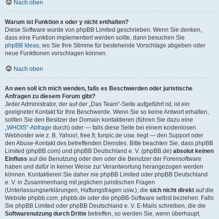
Nach oben
Warum ist Funktion x oder y nicht enthalten?
Diese Software wurde von phpBB Limited geschrieben. Wenn Sie denken,
dass eine Funktion implementiert werden sollte, dann besuchen Sie
phpBB Ideas
, wo Sie Ihre Stimme für bestehende Vorschläge abgeben oder
neue Funktionen vorschlagen können.
Nach oben
An wen soll ich mich wenden, falls es Beschwerden oder juristische
Anfragen zu diesem Forum gibt?
Jeder Administrator, der auf der „Das Team“-Seite aufgeführt ist, ist ein
geeigneter Kontakt für Ihre Beschwerde. Wenn Sie so keine Antwort erhalten,
sollten Sie den Besitzer der Domain kontaktieren (führen Sie dazu eine
„WHOIS“-Abfrage
durch) oder — falls diese Seite bei einem kostenlosen
Webhoster wie z. B. Yahoo!, free.fr, funpic.de usw. liegt — den Support oder
den Abuse-Kontakt des betreffenden Dienstes. Bitte beachten Sie, dass phpBB
Limited (phpBB.com) und phpBB Deutschland e. V. (phpBB.de)
absolut keinen
Einfluss
auf die Benutzung oder den oder die Benutzer der Forensoftware
haben und dafür in keiner Weise zur Verantwortung herangezogen werden
können. Kontaktieren Sie daher nie phpBB Limited oder phpBB Deutschland
e. V. in Zusammenhang mit jeglichen juristischen Fragen
(Unterlassungserklärungen, Haftungsfragen usw.), die
sich nicht direkt
auf die
Website phpbb.com, phpbb.de oder die phpBB-Software selbst beziehen. Falls
Sie phpBB Limited oder phpBB Deutschland e. V. E-Mails schreiben, die die
Softwarenutzung durch Dritte
betreffen, so werden Sie, wenn überhaupt,