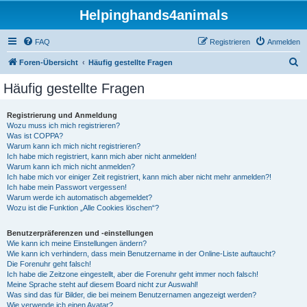
Helpinghands4animals
FAQ
Registrieren
Anmelden
S
Foren-Übersicht
Häufig gestellte Fragen
u
Häufig gestellte Fragen
c
h
Registrierung und Anmeldung
Wozu muss ich mich registrieren?
e
Was ist COPPA?
Warum kann ich mich nicht registrieren?
Ich habe mich registriert, kann mich aber nicht anmelden!
Warum kann ich mich nicht anmelden?
Ich habe mich vor einiger Zeit registriert, kann mich aber nicht mehr anmelden?!
Ich habe mein Passwort vergessen!
Warum werde ich automatisch abgemeldet?
Wozu ist die Funktion „Alle Cookies löschen“?
Benutzerpräferenzen und -einstellungen
Wie kann ich meine Einstellungen ändern?
Wie kann ich verhindern, dass mein Benutzername in der Online-Liste auftaucht?
Die Forenuhr geht falsch!
Ich habe die Zeitzone eingestellt, aber die Forenuhr geht immer noch falsch!
Meine Sprache steht auf diesem Board nicht zur Auswahl!
Was sind das für Bilder, die bei meinem Benutzernamen angezeigt werden?
Wie verwende ich einen Avatar?