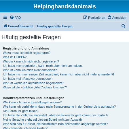
Helpinghands4animals
FAQ
Registrieren
Anmelden
S
Foren-Übersicht
Häufig gestellte Fragen
u
Häufig gestellte Fragen
c
h
Registrierung und Anmeldung
Wozu muss ich mich registrieren?
e
Was ist COPPA?
Warum kann ich mich nicht registrieren?
Ich habe mich registriert, kann mich aber nicht anmelden!
Warum kann ich mich nicht anmelden?
Ich habe mich vor einiger Zeit registriert, kann mich aber nicht mehr anmelden?!
Ich habe mein Passwort vergessen!
Warum werde ich automatisch abgemeldet?
Wozu ist die Funktion „Alle Cookies löschen“?
Benutzerpräferenzen und -einstellungen
Wie kann ich meine Einstellungen ändern?
Wie kann ich verhindern, dass mein Benutzername in der Online-Liste auftaucht?
Die Forenuhr geht falsch!
Ich habe die Zeitzone eingestellt, aber die Forenuhr geht immer noch falsch!
Meine Sprache steht auf diesem Board nicht zur Auswahl!
Was sind das für Bilder, die bei meinem Benutzernamen angezeigt werden?
Wie verwende ich einen Avatar?