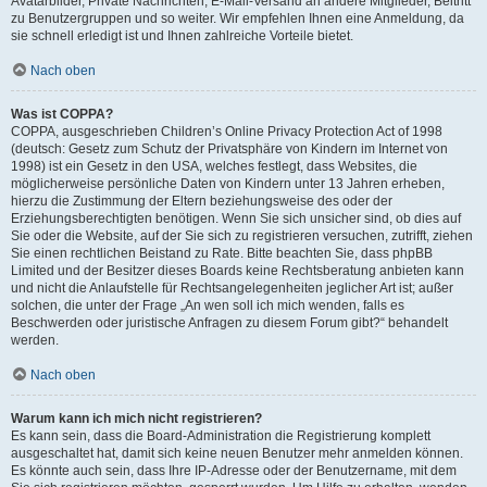
Avatarbilder, Private Nachrichten, E-Mail-Versand an andere Mitglieder, Beitritt
zu Benutzergruppen und so weiter. Wir empfehlen Ihnen eine Anmeldung, da
sie schnell erledigt ist und Ihnen zahlreiche Vorteile bietet.
Nach oben
Was ist COPPA?
COPPA, ausgeschrieben Children’s Online Privacy Protection Act of 1998
(deutsch: Gesetz zum Schutz der Privatsphäre von Kindern im Internet von
1998) ist ein Gesetz in den USA, welches festlegt, dass Websites, die
möglicherweise persönliche Daten von Kindern unter 13 Jahren erheben,
hierzu die Zustimmung der Eltern beziehungsweise des oder der
Erziehungsberechtigten benötigen. Wenn Sie sich unsicher sind, ob dies auf
Sie oder die Website, auf der Sie sich zu registrieren versuchen, zutrifft, ziehen
Sie einen rechtlichen Beistand zu Rate. Bitte beachten Sie, dass phpBB
Limited und der Besitzer dieses Boards keine Rechtsberatung anbieten kann
und nicht die Anlaufstelle für Rechtsangelegenheiten jeglicher Art ist; außer
solchen, die unter der Frage „An wen soll ich mich wenden, falls es
Beschwerden oder juristische Anfragen zu diesem Forum gibt?“ behandelt
werden.
Nach oben
Warum kann ich mich nicht registrieren?
Es kann sein, dass die Board-Administration die Registrierung komplett
ausgeschaltet hat, damit sich keine neuen Benutzer mehr anmelden können.
Es könnte auch sein, dass Ihre IP-Adresse oder der Benutzername, mit dem