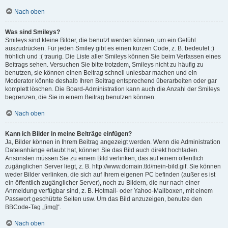
Nach oben
Was sind Smileys?
Smileys sind kleine Bilder, die benutzt werden können, um ein Gefühl
auszudrücken. Für jeden Smiley gibt es einen kurzen Code, z. B. bedeutet :)
fröhlich und :( traurig. Die Liste aller Smileys können Sie beim Verfassen eines
Beitrags sehen. Versuchen Sie bitte trotzdem, Smileys nicht zu häufig zu
benutzen, sie können einen Beitrag schnell unlesbar machen und ein
Moderator könnte deshalb Ihren Beitrag entsprechend überarbeiten oder gar
komplett löschen. Die Board-Administration kann auch die Anzahl der Smileys
begrenzen, die Sie in einem Beitrag benutzen können.
Nach oben
Kann ich Bilder in meine Beiträge einfügen?
Ja, Bilder können in Ihrem Beitrag angezeigt werden. Wenn die Administration
Dateianhänge erlaubt hat, können Sie das Bild auch direkt hochladen.
Ansonsten müssen Sie zu einem Bild verlinken, das auf einem öffentlich
zugänglichen Server liegt, z. B. http://www.domain.tld/mein-bild.gif. Sie können
weder Bilder verlinken, die sich auf Ihrem eigenen PC befinden (außer es ist
ein öffentlich zugänglicher Server), noch zu Bildern, die nur nach einer
Anmeldung verfügbar sind, z. B. Hotmail- oder Yahoo-Mailboxen, mit einem
Passwort geschützte Seiten usw. Um das Bild anzuzeigen, benutze den
BBCode-Tag „[img]“.
Nach oben