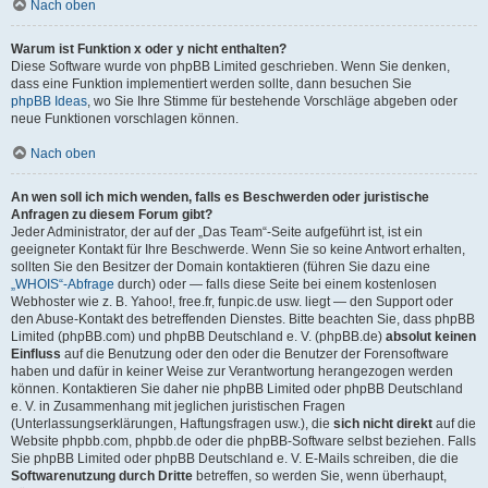
Nach oben
Warum ist Funktion x oder y nicht enthalten?
Diese Software wurde von phpBB Limited geschrieben. Wenn Sie denken,
dass eine Funktion implementiert werden sollte, dann besuchen Sie
phpBB Ideas
, wo Sie Ihre Stimme für bestehende Vorschläge abgeben oder
neue Funktionen vorschlagen können.
Nach oben
An wen soll ich mich wenden, falls es Beschwerden oder juristische
Anfragen zu diesem Forum gibt?
Jeder Administrator, der auf der „Das Team“-Seite aufgeführt ist, ist ein
geeigneter Kontakt für Ihre Beschwerde. Wenn Sie so keine Antwort erhalten,
sollten Sie den Besitzer der Domain kontaktieren (führen Sie dazu eine
„WHOIS“-Abfrage
durch) oder — falls diese Seite bei einem kostenlosen
Webhoster wie z. B. Yahoo!, free.fr, funpic.de usw. liegt — den Support oder
den Abuse-Kontakt des betreffenden Dienstes. Bitte beachten Sie, dass phpBB
Limited (phpBB.com) und phpBB Deutschland e. V. (phpBB.de)
absolut keinen
Einfluss
auf die Benutzung oder den oder die Benutzer der Forensoftware
haben und dafür in keiner Weise zur Verantwortung herangezogen werden
können. Kontaktieren Sie daher nie phpBB Limited oder phpBB Deutschland
e. V. in Zusammenhang mit jeglichen juristischen Fragen
(Unterlassungserklärungen, Haftungsfragen usw.), die
sich nicht direkt
auf die
Website phpbb.com, phpbb.de oder die phpBB-Software selbst beziehen. Falls
Sie phpBB Limited oder phpBB Deutschland e. V. E-Mails schreiben, die die
Softwarenutzung durch Dritte
betreffen, so werden Sie, wenn überhaupt,