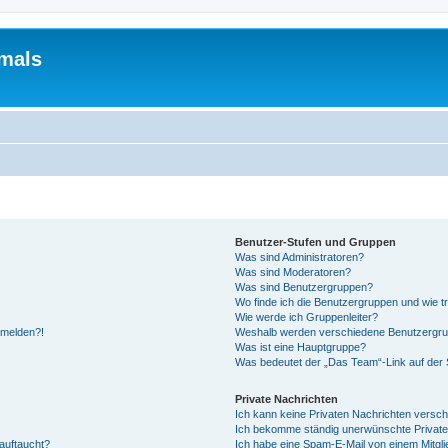
mals
Benutzer-Stufen und Gruppen
Was sind Administratoren?
Was sind Moderatoren?
Was sind Benutzergruppen?
Wo finde ich die Benutzergruppen und wie tr
Wie werde ich Gruppenleiter?
anmelden?!
Weshalb werden verschiedene Benutzergrupp
Was ist eine Hauptgruppe?
Was bedeutet der „Das Team“-Link auf der S
Private Nachrichten
Ich kann keine Privaten Nachrichten versch
Ich bekomme ständig unerwünschte Private
auftaucht?
Ich habe eine Spam-E-Mail von einem Mitgli