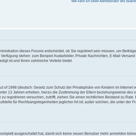
Wie kann ich einen Administrator des Board
nistration dieses Forums entscheidet, ob Sie registriert sein müssen, um Beiträge z
ur Verfügung stehen: zum Beispiel Avatarbilder, Private Nachrichten, E-Mail-Versand
igt ist und Ihnen zahlreiche Vorteile bietet.
t of 1998 (deutsch: Gesetz zum Schutz der Privatsphäre von Kindern im Internet vo
unter 13 Jahren erheben, hierzu die Zustimmung der Eltern beziehungsweise des o
h zu registrieren versuchen, zutrifft, ziehen Sie einen rechtlichen Beistand zu Rat
stelle für Rechtsangelegenheiten jeglicher Art ist; außer solchen, die unter der 
.
 komplett ausgeschaltet hat, damit sich keine neuen Benutzer mehr anmelden könne