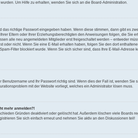
 wurden. Um Hilfe zu erhalten, wenden Sie sich an die Board-Administration.
nd das richtige Passwort eingegeben haben. Wenn diese stimmen, dann gibt es zw
Ihrer Eltern oder Ihrer Erziehungsberechtigten den Anweisungen folgen, die Sie erh
üssen alle neu angemeldeten Mitglieder erst freigeschaltet werden – entweder müsse
 ist oder nicht. Wenn Sie eine E-Mail erhalten haben, folgen Sie den dort enthalte
pam-Filter blockiert wurde. Wenn Sie sich sicher sind, dass Ihre E-Mail-Adresse 
hr Benutzername und Ihr Passwort richtig sind. Wenn dies der Fall ist, wenden Sie
gurationsproblem mit der Website vorliegt, welches ein Administrator lösen muss.
icht mehr anmelden?!
schieden Gründen deaktiviert oder gelöscht hat. Außerdem löschen viele Boards reg
strieren Sie sich einfach erneut und nehmen Sie aktiv an den Diskussionen teil!