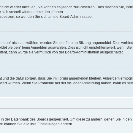
rt nicht wieder mitteilen, Sie können es jedoch zurücksetzen. Dies machen Sie, in
e sich schnell wieder anmelden können.
ckzusetzen, so wenden Sie sich an die Board-Administration.
ben“ nicht auswählen, werden Sie nur für eine Sitzung angemeldet. Dies verhinde
et bleiben“ beim Anmelden auswählen. Dies ist nicht empfehlenswert, wenn Sie s
steht, dann wurde sie vermutlich von der Board-Administration ausgeschaltet.
 hat und die dafür sorgen, dass Sie im Forum angemeldet bleiben. Außerdem ermögl
ktiviert wurden. Wenn Sie Probleme bei der An- oder Abmeldung haben, kann es hel
en in der Datenbank des Boards gespeichert. Um diese zu ändern, gehen Sie in den 
rt können Sie alle Ihre Einstellungen ändern.