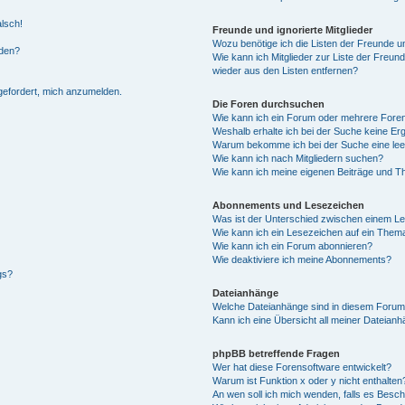
alsch!
Freunde und ignorierte Mitglieder
Wozu benötige ich die Listen der Freunde un
rden?
Wie kann ich Mitglieder zur Liste der Freund
wieder aus den Listen entfernen?
fgefordert, mich anzumelden.
Die Foren durchsuchen
Wie kann ich ein Forum oder mehrere For
Weshalb erhalte ich bei der Suche keine Er
Warum bekomme ich bei der Suche eine lee
Wie kann ich nach Mitgliedern suchen?
Wie kann ich meine eigenen Beiträge und T
Abonnements und Lesezeichen
Was ist der Unterschied zwischen einem L
Wie kann ich ein Lesezeichen auf ein Them
Wie kann ich ein Forum abonnieren?
Wie deaktiviere ich meine Abonnements?
gs?
Dateianhänge
Welche Dateianhänge sind in diesem Forum
Kann ich eine Übersicht all meiner Dateian
phpBB betreffende Fragen
Wer hat diese Forensoftware entwickelt?
Warum ist Funktion x oder y nicht enthalten
An wen soll ich mich wenden, falls es Besc