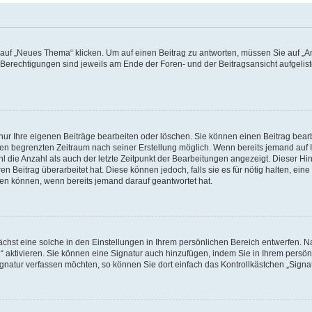
f „Neues Thema“ klicken. Um auf einen Beitrag zu antworten, müssen Sie auf „Ant
e Berechtigungen sind jeweils am Ende der Foren- und der Beitragsansicht aufgeliste
nur Ihre eigenen Beiträge bearbeiten oder löschen. Sie können einen Beitrag bear
nen begrenzten Zeitraum nach seiner Erstellung möglich. Wenn bereits jemand auf Ih
 die Anzahl als auch der letzte Zeitpunkt der Bearbeitungen angezeigt. Dieser Hi
 Beitrag überarbeitet hat. Diese können jedoch, falls sie es für nötig halten, eine 
hen können, wenn bereits jemand darauf geantwortet hat.
hst eine solche in den Einstellungen in Ihrem persönlichen Bereich entwerfen. Na
 aktivieren. Sie können eine Signatur auch hinzufügen, indem Sie in Ihrem persö
gnatur verfassen möchten, so können Sie dort einfach das Kontrollkästchen „Signa