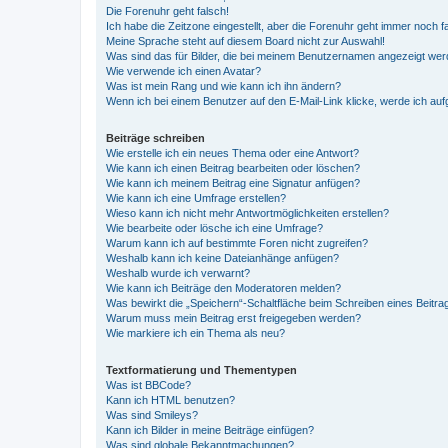
Die Forenuhr geht falsch!
Ich habe die Zeitzone eingestellt, aber die Forenuhr geht immer noch f
Meine Sprache steht auf diesem Board nicht zur Auswahl!
Was sind das für Bilder, die bei meinem Benutzernamen angezeigt we
Wie verwende ich einen Avatar?
Was ist mein Rang und wie kann ich ihn ändern?
Wenn ich bei einem Benutzer auf den E-Mail-Link klicke, werde ich au
Beiträge schreiben
Wie erstelle ich ein neues Thema oder eine Antwort?
Wie kann ich einen Beitrag bearbeiten oder löschen?
Wie kann ich meinem Beitrag eine Signatur anfügen?
Wie kann ich eine Umfrage erstellen?
Wieso kann ich nicht mehr Antwortmöglichkeiten erstellen?
Wie bearbeite oder lösche ich eine Umfrage?
Warum kann ich auf bestimmte Foren nicht zugreifen?
Weshalb kann ich keine Dateianhänge anfügen?
Weshalb wurde ich verwarnt?
Wie kann ich Beiträge den Moderatoren melden?
Was bewirkt die „Speichern“-Schaltfläche beim Schreiben eines Beitra
Warum muss mein Beitrag erst freigegeben werden?
Wie markiere ich ein Thema als neu?
Textformatierung und Thementypen
Was ist BBCode?
Kann ich HTML benutzen?
Was sind Smileys?
Kann ich Bilder in meine Beiträge einfügen?
Was sind globale Bekanntmachungen?