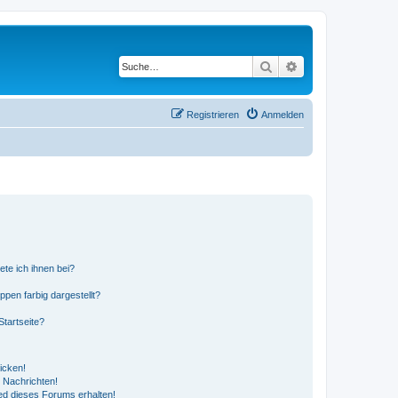
Suche
Erweiterte Suche
Registrieren
Anmelden
ete ich ihnen bei?
en farbig dargestellt?
tartseite?
icken!
 Nachrichten!
ed dieses Forums erhalten!