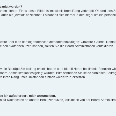
gezeigt werden?
men stehen. Eines dieser Bilder ist meist mit Ihrem Rang verknüpft: Oft sind dies S
auch als „Avatar“ bezeichnet. Es handelt sich hierbei in der Regel um ein persönl
 Avatar über eine der folgenden vier Methoden hinzufügen: Gravatar, Galerie, Rem
inen Avatar benutzen können, sollten Sie die Board-Administration kontaktieren.
iele Beiträge Sie bislang erstellt haben oder identifizieren bestimmte Benutzer
 Board-Administration festgelegt wurden. Bitte schreiben Sie keine sinnlosen Beit
wird Ihren Rang unter Umständen einfach wieder zurücksetzen.
rde ich aufgefordert, mich anzumelden.
ion für Nachrichten an andere Benutzer nutzen, falls diese von der Board-Administ