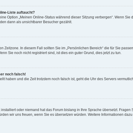
ine-Liste auftaucht?
 eine Option „Meinen Online-Status während dieser Sitzung verbergen“. Wenn Sie d
rden dann als unsichtbarer Besucher gezählt.
n Zeitzone. In diesem Fall sollten Sie im „Persönlichen Bereich“ die für Sie passend
 Sie noch nicht registriert sind, ist dies ein guter Grund, dies jetzt zu tun.
mer noch falsch!
ellt haben und die Zeit trotzdem noch falsch ist, geht die Uhr des Servers vermutlic
 installiert oder niemand hat das Forum bislang in Ihre Sprache übersetzt. Fragen 
t, würden wir uns freuen, wenn Sie es übersetzen würden. Weitere Informationen da