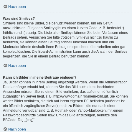
Nach oben
Was sind Smileys?
Smileys sind kleine Bilder, die benutzt werden können, um ein Gefühl
auszudrücken. Für jeden Smiley gibt es einen kurzen Code, z. B. bedeutet :)
fröhlich und :( traurig. Die Liste aller Smileys können Sie beim Verfassen eines
Beitrags sehen. Versuchen Sie bitte trotzdem, Smileys nicht zu häufig zu
benutzen, sie können einen Beitrag schnell unlesbar machen und ein
Moderator könnte deshalb Ihren Beitrag entsprechend überarbeiten oder gar
komplett löschen. Die Board-Administration kann auch die Anzahl der Smileys
begrenzen, die Sie in einem Beitrag benutzen können.
Nach oben
Kann ich Bilder in meine Beiträge einfügen?
Ja, Bilder können in Ihrem Beitrag angezeigt werden. Wenn die Administration
Dateianhänge erlaubt hat, können Sie das Bild auch direkt hochladen.
Ansonsten müssen Sie zu einem Bild verlinken, das auf einem öffentlich
zugänglichen Server liegt, z. B. http://www.domain.tld/mein-bild.gif. Sie können
weder Bilder verlinken, die sich auf Ihrem eigenen PC befinden (außer es ist
ein öffentlich zugänglicher Server), noch zu Bildern, die nur nach einer
Anmeldung verfügbar sind, z. B. Hotmail- oder Yahoo-Mailboxen, mit einem
Passwort geschützte Seiten usw. Um das Bild anzuzeigen, benutze den
BBCode-Tag „[img]“.
Nach oben