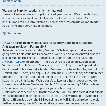
Nach oben
Warum ist Funktion x oder y nicht enthalten?
Diese Software wurde von phpBB Limited geschrieben. Wenn Sie denken,
dass eine Funktion implementiert werden sollte, dann besuchen Sie
phpBB Ideas
, wo Sie Ihre Stimme für bestehende Vorschläge abgeben oder
neue Funktionen vorschlagen können.
Nach oben
An wen soll ich mich wenden, falls es Beschwerden oder juristische
Anfragen zu diesem Forum gibt?
Jeder Administrator, der auf der „Das Team“-Seite aufgeführt ist, ist ein
geeigneter Kontakt für Ihre Beschwerde. Wenn Sie so keine Antwort erhalten,
sollten Sie den Besitzer der Domain kontaktieren (führen Sie dazu eine
„WHOIS“-Abfrage
durch) oder — falls diese Seite bei einem kostenlosen
Webhoster wie z. B. Yahoo!, free.fr, funpic.de usw. liegt — den Support oder
den Abuse-Kontakt des betreffenden Dienstes. Bitte beachten Sie, dass phpBB
Limited (phpBB.com) und phpBB Deutschland e. V. (phpBB.de)
absolut keinen
Einfluss
auf die Benutzung oder den oder die Benutzer der Forensoftware
haben und dafür in keiner Weise zur Verantwortung herangezogen werden
können. Kontaktieren Sie daher nie phpBB Limited oder phpBB Deutschland
e. V. in Zusammenhang mit jeglichen juristischen Fragen
(Unterlassungserklärungen, Haftungsfragen usw.), die
sich nicht direkt
auf die
Website phpbb.com, phpbb.de oder die phpBB-Software selbst beziehen. Falls
Sie phpBB Limited oder phpBB Deutschland e. V. E-Mails schreiben, die die
Softwarenutzung durch Dritte
betreffen, so werden Sie, wenn überhaupt,