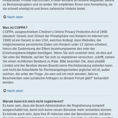
Avatarbilder, Private Nachrichten, E-Mail-Versand an andere Mitglieder, Beitritt
zu Benutzergruppen und so weiter. Wir empfehlen Ihnen eine Anmeldung, da
sie schnell erledigt ist und Ihnen zahlreiche Vorteile bietet.
Nach oben
Was ist COPPA?
COPPA, ausgeschrieben Children’s Online Privacy Protection Act of 1998
(deutsch: Gesetz zum Schutz der Privatsphäre von Kindern im Internet von
1998) ist ein Gesetz in den USA, welches festlegt, dass Websites, die
möglicherweise persönliche Daten von Kindern unter 13 Jahren erheben,
hierzu die Zustimmung der Eltern beziehungsweise des oder der
Erziehungsberechtigten benötigen. Wenn Sie sich unsicher sind, ob dies auf
Sie oder die Website, auf der Sie sich zu registrieren versuchen, zutrifft, ziehen
Sie einen rechtlichen Beistand zu Rate. Bitte beachten Sie, dass phpBB
Limited und der Besitzer dieses Boards keine Rechtsberatung anbieten kann
und nicht die Anlaufstelle für Rechtsangelegenheiten jeglicher Art ist; außer
solchen, die unter der Frage „An wen soll ich mich wenden, falls es
Beschwerden oder juristische Anfragen zu diesem Forum gibt?“ behandelt
werden.
Nach oben
Warum kann ich mich nicht registrieren?
Es kann sein, dass die Board-Administration die Registrierung komplett
ausgeschaltet hat, damit sich keine neuen Benutzer mehr anmelden können.
Es könnte auch sein, dass Ihre IP-Adresse oder der Benutzername, mit dem