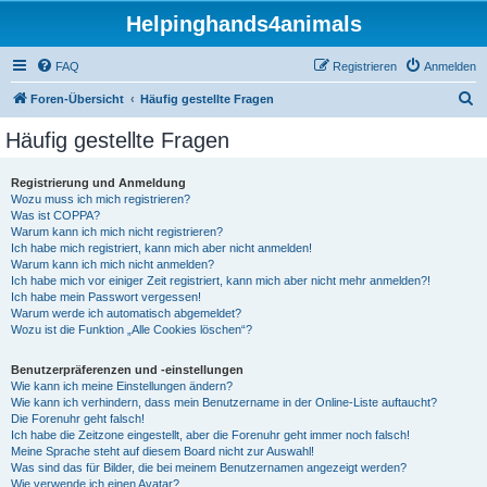
Helpinghands4animals
FAQ
Registrieren
Anmelden
S
Foren-Übersicht
Häufig gestellte Fragen
u
Häufig gestellte Fragen
c
h
Registrierung und Anmeldung
Wozu muss ich mich registrieren?
e
Was ist COPPA?
Warum kann ich mich nicht registrieren?
Ich habe mich registriert, kann mich aber nicht anmelden!
Warum kann ich mich nicht anmelden?
Ich habe mich vor einiger Zeit registriert, kann mich aber nicht mehr anmelden?!
Ich habe mein Passwort vergessen!
Warum werde ich automatisch abgemeldet?
Wozu ist die Funktion „Alle Cookies löschen“?
Benutzerpräferenzen und -einstellungen
Wie kann ich meine Einstellungen ändern?
Wie kann ich verhindern, dass mein Benutzername in der Online-Liste auftaucht?
Die Forenuhr geht falsch!
Ich habe die Zeitzone eingestellt, aber die Forenuhr geht immer noch falsch!
Meine Sprache steht auf diesem Board nicht zur Auswahl!
Was sind das für Bilder, die bei meinem Benutzernamen angezeigt werden?
Wie verwende ich einen Avatar?