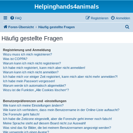
Helpinghands4animals
FAQ
Registrieren
Anmelden
S
Foren-Übersicht
Häufig gestellte Fragen
u
Häufig gestellte Fragen
c
h
Registrierung und Anmeldung
Wozu muss ich mich registrieren?
e
Was ist COPPA?
Warum kann ich mich nicht registrieren?
Ich habe mich registriert, kann mich aber nicht anmelden!
Warum kann ich mich nicht anmelden?
Ich habe mich vor einiger Zeit registriert, kann mich aber nicht mehr anmelden?!
Ich habe mein Passwort vergessen!
Warum werde ich automatisch abgemeldet?
Wozu ist die Funktion „Alle Cookies löschen“?
Benutzerpräferenzen und -einstellungen
Wie kann ich meine Einstellungen ändern?
Wie kann ich verhindern, dass mein Benutzername in der Online-Liste auftaucht?
Die Forenuhr geht falsch!
Ich habe die Zeitzone eingestellt, aber die Forenuhr geht immer noch falsch!
Meine Sprache steht auf diesem Board nicht zur Auswahl!
Was sind das für Bilder, die bei meinem Benutzernamen angezeigt werden?
Wie verwende ich einen Avatar?