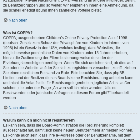
Avatarbilder, Private Nachrichten, E-Mail-Versand an andere Mitglieder, Beitritt
zu Benutzergruppen und so weiter. Wir empfehlen Ihnen eine Anmeldung, da
sie schnell erledigt ist und Ihnen zahlreiche Vorteile bietet.
Nach oben
Was ist COPPA?
COPPA, ausgeschrieben Children’s Online Privacy Protection Act of 1998
(deutsch: Gesetz zum Schutz der Privatsphäre von Kindern im Internet von
1998) ist ein Gesetz in den USA, welches festlegt, dass Websites, die
möglicherweise persönliche Daten von Kindern unter 13 Jahren erheben,
hierzu die Zustimmung der Eltern beziehungsweise des oder der
Erziehungsberechtigten benötigen. Wenn Sie sich unsicher sind, ob dies auf
Sie oder die Website, auf der Sie sich zu registrieren versuchen, zutrifft, ziehen
Sie einen rechtlichen Beistand zu Rate. Bitte beachten Sie, dass phpBB
Limited und der Besitzer dieses Boards keine Rechtsberatung anbieten kann
und nicht die Anlaufstelle für Rechtsangelegenheiten jeglicher Art ist; außer
solchen, die unter der Frage „An wen soll ich mich wenden, falls es
Beschwerden oder juristische Anfragen zu diesem Forum gibt?“ behandelt
werden.
Nach oben
Warum kann ich mich nicht registrieren?
Es kann sein, dass die Board-Administration die Registrierung komplett
ausgeschaltet hat, damit sich keine neuen Benutzer mehr anmelden können.
Es könnte auch sein, dass Ihre IP-Adresse oder der Benutzername, mit dem