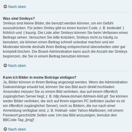
Nach oben
Was sind Smileys?
Smileys sind kleine Bilder, die benutzt werden können, um ein Gefühl
auszudrücken. Für jeden Smiley gibt es einen kurzen Code, z. B. bedeutet :)
fröhlich und :( traurig. Die Liste aller Smileys können Sie beim Verfassen eines
Beitrags sehen. Versuchen Sie bitte trotzdem, Smileys nicht zu häufig zu
benutzen, sie können einen Beitrag schnell unlesbar machen und ein
Moderator könnte deshalb Ihren Beitrag entsprechend überarbeiten oder gar
komplett löschen. Die Board-Administration kann auch die Anzahl der Smileys
begrenzen, die Sie in einem Beitrag benutzen können.
Nach oben
Kann ich Bilder in meine Beiträge einfügen?
Ja, Bilder können in Ihrem Beitrag angezeigt werden. Wenn die Administration
Dateianhänge erlaubt hat, können Sie das Bild auch direkt hochladen.
Ansonsten müssen Sie zu einem Bild verlinken, das auf einem öffentlich
zugänglichen Server liegt, z. B. http://www.domain.tld/mein-bild.gif. Sie können
weder Bilder verlinken, die sich auf Ihrem eigenen PC befinden (außer es ist
ein öffentlich zugänglicher Server), noch zu Bildern, die nur nach einer
Anmeldung verfügbar sind, z. B. Hotmail- oder Yahoo-Mailboxen, mit einem
Passwort geschützte Seiten usw. Um das Bild anzuzeigen, benutze den
BBCode-Tag „[img]“.
Nach oben