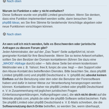
Nach oben
Warum ist Funktion x oder y nicht enthalten?
Diese Software wurde von phpBB Limited geschrieben. Wenn Sie denken,
dass eine Funktion implementiert werden sollte, dann besuchen Sie
phpBB Ideas
, wo Sie Ihre Stimme für bestehende Vorschläge abgeben oder
neue Funktionen vorschlagen können.
Nach oben
An wen soll ich mich wenden, falls es Beschwerden oder juristische
Anfragen zu diesem Forum gibt?
Jeder Administrator, der auf der „Das Team“-Seite aufgeführt ist, ist ein
geeigneter Kontakt für Ihre Beschwerde. Wenn Sie so keine Antwort erhalten,
sollten Sie den Besitzer der Domain kontaktieren (führen Sie dazu eine
„WHOIS“-Abfrage
durch) oder — falls diese Seite bei einem kostenlosen
Webhoster wie z. B. Yahoo!, free.fr, funpic.de usw. liegt — den Support oder
den Abuse-Kontakt des betreffenden Dienstes. Bitte beachten Sie, dass phpBB
Limited (phpBB.com) und phpBB Deutschland e. V. (phpBB.de)
absolut keinen
Einfluss
auf die Benutzung oder den oder die Benutzer der Forensoftware
haben und dafür in keiner Weise zur Verantwortung herangezogen werden
können. Kontaktieren Sie daher nie phpBB Limited oder phpBB Deutschland
e. V. in Zusammenhang mit jeglichen juristischen Fragen
(Unterlassungserklärungen, Haftungsfragen usw.), die
sich nicht direkt
auf die
Website phpbb.com, phpbb.de oder die phpBB-Software selbst beziehen. Falls
Sie phpBB Limited oder phpBB Deutschland e. V. E-Mails schreiben, die die
Softwarenutzung durch Dritte
betreffen, so werden Sie, wenn überhaupt,