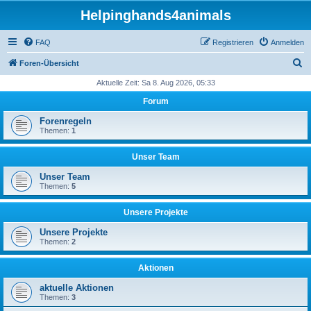
Helpinghands4animals
FAQ
Registrieren
Anmelden
S
Foren-Übersicht
u
Aktuelle Zeit: Sa 8. Aug 2026, 05:33
c
Forum
h
Forenregeln
e
Themen:
1
Unser Team
Unser Team
Themen:
5
Unsere Projekte
Unsere Projekte
Themen:
2
Aktionen
aktuelle Aktionen
Themen:
3