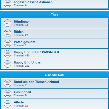
abgeschlossene Aktionen
Themen:
6
Tiere
Hündinnen
Themen:
13
Rüden
Themen:
27
Paten gesucht
Themen:
1
Happy End in D/CH/A/B/NL/F/L
Themen:
450
Happy End Ungarn
Themen:
101
Dies und Das
Rund um den Tierschutzhund
Themen:
7
Gesundheit
Themen:
5
Allerlei
Themen:
10